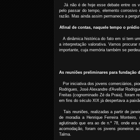
Já não é de hoje esse debate entre os va
pelo passar do tempo, elemento corrosivo d
razão. Mas ainda assim permanece a pergun
Afinal de contas, naquele tempo o prédio
A dinâmica histórica do fato em si tem um
a interpretação valorativa. Vamos procura
importante, cuja memória também se perdeu 
As reuniões preliminares para fundação 
Por iniciativa dos jovens comerciários, pi
Rodrigues, José Alexandre d'Avellar Rodrig
Freitas (cognominado Zé da Praia), foram r
em fins do século XIX já despertava a paixã
Tais reuniões, realizadas a partir de jane
de moradia a Henrique Ferreira Monteiro, 
aglutinado que era ao de n.º 78, onde era
acomodação, foram os jovens pioneiros aco
Talma.