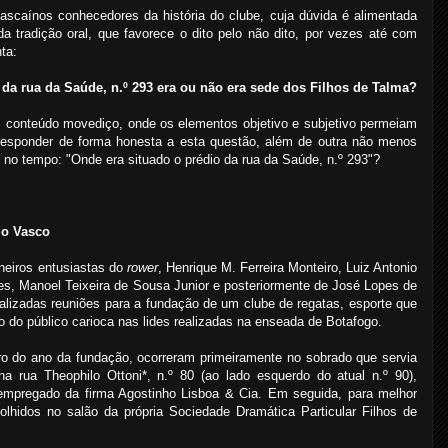
scaínos conhecedores da história do clube, cuja dúvida é alimentada
a tradição oral, que favorece o dito pelo não dito, por vezes até com
ta:
 da rua da Saúde, n.º 293 era ou não era sede dos Filhos de Talma?
 conteúdo movediço, onde os elementos objetivo e subjetivo permeiam
r responder de forma honesta a esta questão, além de outra não menos
no tempo: "Onde era situado o prédio da rua da Saúde, n.º 293"?
do Vasco
oneiros entusiastas do
rower
, Henrique M. Ferreira Monteiro, Luiz Antonio
ues, Manoel Teixeira de Sousa Junior e posteriormente de José Lopes de
ealizadas reuniões para a fundação de um clube de regatas, esporte que
o do público carioca nas lides realizadas na enseada de Botafogo.
iro do ano da fundação, ocorreram primeiramente no sobrado que servia
na rua Theophilo Ottoni*, n.º 80 (ao lado esquerdo do atual n.º 90),
 empregado da firma Agostinho Lisboa & Cia. Em seguida, para melhor
lhidos no salão da própria Sociedade Dramática Particular Filhos de