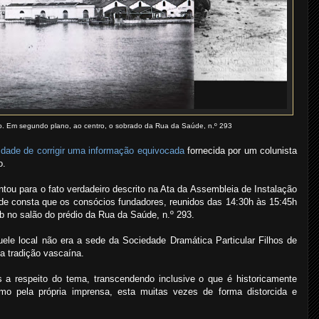
o. Em segundo plano, ao centro, o sobrado da Rua da Saúde, n.º 293
idade de corrigir uma informação equivocada
fornecida por um colunista
o.
ou para o fato verdadeiro descrito na Ata da Assembleia de Instalação
nde consta que os consócios fundadores, reunidos das 14:30h às 15:45h
b no salão do prédio da Rua da Saúde, n.º 293.
e local não era a sede da Sociedade Dramática Particular Filhos de
la tradição vascaína.
a respeito do tema, transcendendo inclusive o que é historicamente
como pela própria imprensa, esta muitas vezes de forma distorcida e