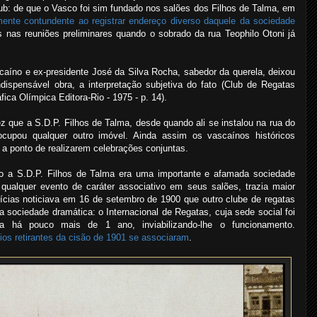
ub: de que o Vasco foi sim fundado nos salões dos Filhos de Talma, em
mente contundente ao registrar endereço diverso daquele da sociedade
s nas reuniões preliminares quando o sobrado da rua Teophilo Otoni já
aíno e ex-presidente José da Silva Rocha, sabedor da querela, deixou
ndispensável obra, a interpretação subjetiva do fato (Club de Regatas
ica Olímpica Editora-Rio - 1975 - p. 14).
z que a S.D.P. Filhos de Talma, desde quando ali se instalou na rua do
 ocupou qualquer outro imóvel. Ainda assim os vascaínos históricos
a ponto de realizarem celebrações conjuntas.
 a S.D.P. Filhos de Talma era uma importante e afamada sociedade
qualquer evento de caráter associativo em seus salões, trazia maior
tícias noticiava em 16 de setembro de 1900 que outro clube de regatas
a sociedade dramática: o Internacional de Regatas, cuja sede social foi
a há pouco mais de 1 ano, inviabilizando-lhe o funcionamento.
ios retirantes da cisão de 1901 se associaram
.