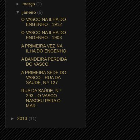
►
março
(1)
▼
janeiro
(6)
O VASCO NA ILHA DO
ENGENHO - 1912
O VASCO NA ILHA DO
ENGENHO - 1903
A PRIMEIRA VEZ NA
ILHA DO ENGENHO
A BANDEIRA PERDIDA
DO VASCO
A PRIMEIRA SEDE DO
VASCO - RUA DA
SAÚDE, N.º 127
RUA DA SAÚDE, N.º
293 - O VASCO
NASCEU PARA O
MAR
►
2013
(11)