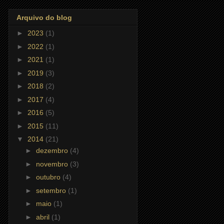
Arquivo do blog
►
2023
(1)
►
2022
(1)
►
2021
(1)
►
2019
(3)
►
2018
(2)
►
2017
(4)
►
2016
(5)
►
2015
(11)
▼
2014
(21)
►
dezembro
(4)
►
novembro
(3)
►
outubro
(4)
►
setembro
(1)
►
maio
(1)
►
abril
(1)