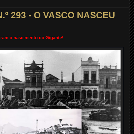
.º 293 - O VASCO NASCEU
ram o nascimento do Gigante!