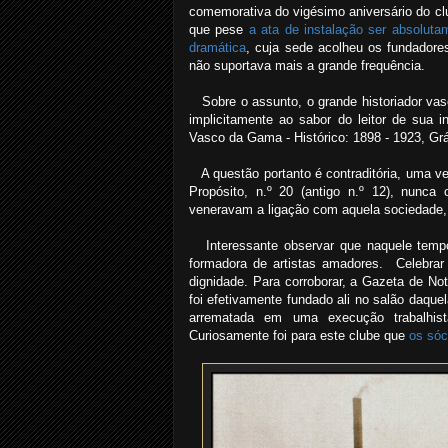
comemorativa do vigésimo aniversário do cl
que pese
a ata de instalação ser absoluta
dramática
, cuja sede acolheu os fundadore
não suportava mais a grande frequência.
Sobre o assunto, o grande historiador vasc
implicitamente ao sabor do leitor de sua i
Vasco da Gama - Histórico: 1898 - 1923, Gráf
A questão portanto é contraditória, uma ve
Propósito, n.º 20 (antigo n.º 12), nunca
veneravam a ligação com aquela sociedade, 
Interessante observar que naquele tempo
formadora de artistas amadores. Celebrar 
dignidade. Para corroborar, a Gazeta de No
foi efetivamente fundado ali no salão daquel
arrematada em uma execução trabalhist
Curiosamente foi para este clube que
os sóc