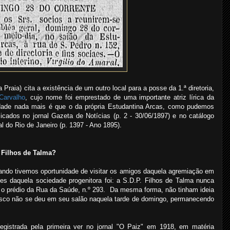
aia) cita a existência de um outro local para a posse da 1.ª diretoria,
Carvalho
, cujo nome foi emprestado de uma importante atriz lírica da
dade nada mais é que o da própria Estudantina Arcas, como pudemos
cados no jornal Gazeta de Notícias (p. 2 - 30/06/1897) e no catálogo
al do Rio de Janeiro (p. 1397 - Ano 1895).
 Filhos de Talma?
ando tivemos oportunidade de visitar os amigos daquela agremiação em
es daquela sociedade progenitora foi: a S.D.P. Filhos de Talma nunca
 o prédio da Rua da Saúde, n.º 293. Da mesma forma, não tinham ideia
asco não se deu em seu salão naquela tarde de domingo, permanecendo
gistrada pela primeira ver no jornal "O Paiz" em 1918, em matéria