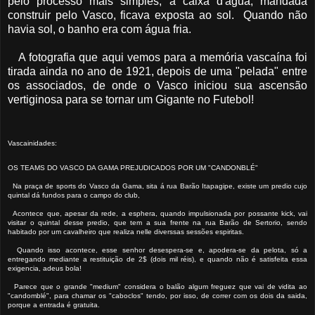
pelo processo mais simples, a caixa d'água, mandada
construir pelo Vasco, ficava exposta ao sol. Quando não
havia sol, o banho era com água fria.
A fotografia que aqui vemos para a memória vascaína foi
tirada ainda no ano de 1921, depois de uma "pelada" entre
os associados, de onde o Vasco iniciou sua ascensão
vertiginosa para se tornar um Gigante no Futebol!
Vascainidades:
OS TEAMS DO VASCO DA GAMA PREJUDICADOS POR UM "CANDONBLÉ"
Na praça de sports do Vasco da Gama, sita á rua Barão Itapagipe, existe um predio cujo
quintal dá fundos para o campo do club,
Acontece que, apesar da rede, a esphera, quando impulsionada por possante kick, vai
visitar o quintal desse predio, que tem a sua frente na rua Barão de Sertorio, sendo
habitado por um cavalheiro que realiza nelle diverssas sessões espiritas.
Quando isso acontece, esse senhor desespera-se e, apodera-se da pelota, só a
entregando mediante a restituição de 2$ (dois mil réis), e quando não é satisfeita essa
exigencia, adeus bola!
Parece que o grande "medium" considera o balão algum freguez que vai de vidita ao
"candomblé", para chamar os "caboclos" tendo, por isso, de correr com os dois da saida,
porque a entrada é gratuita.