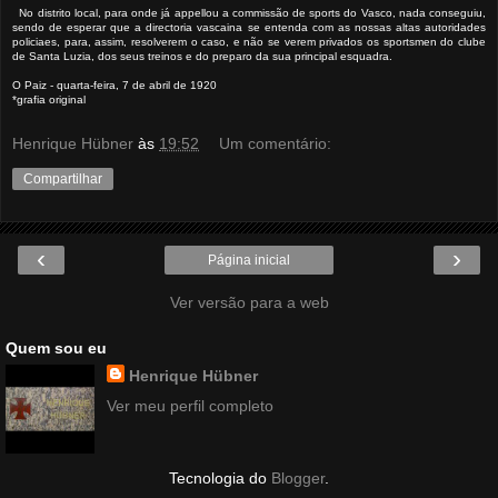
No distrito local, para onde já appellou a commissão de sports do Vasco, nada conseguiu,
sendo de esperar que a directoria vascaina se entenda com as nossas altas autoridades
policiaes, para, assim, resolverem o caso, e não se verem privados os sportsmen do clube
de Santa Luzia, dos seus treinos e do preparo da sua principal esquadra.
O Paiz - quarta-feira, 7 de abril de 1920
*grafia original
Henrique Hübner
às
19:52
Um comentário:
Compartilhar
‹
›
Página inicial
Ver versão para a web
Quem sou eu
Henrique Hübner
Ver meu perfil completo
Tecnologia do
Blogger
.