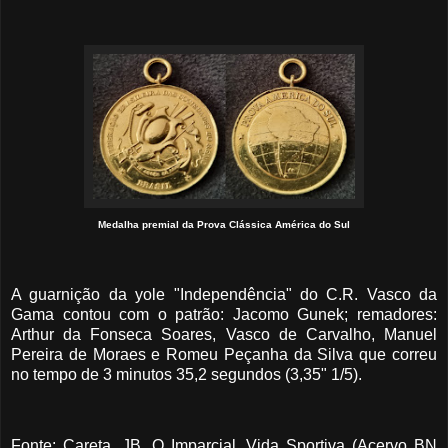
Medalha premial da Prova Clássica América do Sul
A guarnição da yole "Independência" do C.R. Vasco da
Gama contou com o patrão: Jacomo Gunek; remadores:
Arthur da Fonseca Soares, Vasco de Carvalho, Manuel
Pereira de Moraes e Romeu Peçanha da Silva que correu
no tempo de 3 minutos 35,2 segundos (3,35" 1/5).
Fonte: Careta, JB, O Imparcial, Vida Sportiva (Acervo BN