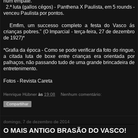
num empate.
2.ª luta (gallos cégos) - Panthena X Paulista, em 5 rounds -
venceu Paulista por pontos.
Emfim, um successo completo a festa do Vasco ás
crianças pobres." (O Imparcial - terça-feira, 27 de dezembro
de 1927)*
*Grafia da época - Como se pode verificar da foto do ringue,
a citada luta de boxe entre crianças era orientada por
palhaços, não passando tudo de uma grande brincadeira de
entretenimento.
Fotos - Revista Careta
Henrique Hübner
às
19:08
Nenhum comentário:
Compartilhar
domingo, 7 de dezembro de 2014
O MAIS ANTIGO BRASÃO DO VASCO!