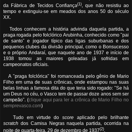
(1)
da Fábrica de Tecidos Confiança
, que não resistiu ao
tempo e extinguiu-se em meados dos anos 50 do século
XX.
Todos conhecem a história advinda daquela partida, a
praga rogada pelo folclórico Arubinha, conhecido como "pai
de santo" e jogador típico das ligas suburbanas e dos
pequenos clubes da divisão principal, como o Bonsucesso
e o próprio Andaraí, que naquele ano de 1937 e início de
1938 tomou as maiores goleadas já sofridas em
campeonatos oficiais.
A "praga folclórica" foi romanceada pelo gênio de Mario
Filho em uma de suas crônicas, onde estampou nas suas
belas linhas a famosa dita do que teria sido rogado: "Se há
um Deus no céu, o Vasco tem de passar doze anos sem ser
campeão". (
clique aqui para ler a crônica de Mario Filho no
semprevasco.com
)
Tudo em virtude do
score
aplicado pelo brilhante
scratch
dos Camisa Negras naquela partida, ocorrida na
(2)
noite de quarta-feira, 29 de dezembro de 1937
.