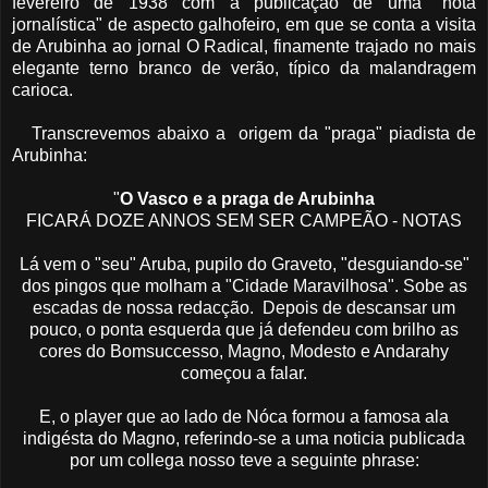
fevereiro de 1938 com a publicação de uma "nota
jornalística" de aspecto galhofeiro, em que se conta a visita
de Arubinha ao jornal O Radical, finamente trajado no mais
elegante terno branco de verão, típico da malandragem
carioca.
Transcrevemos abaixo a origem da "praga" piadista de
Arubinha:
"
O Vasco e a praga de Arubinha
FICARÁ DOZE ANNOS SEM SER CAMPEÃO - NOTAS
Lá vem o "seu" Aruba, pupilo do Graveto, "desguiando-se"
dos pingos que molham a "Cidade Maravilhosa". Sobe as
escadas de nossa redacção. Depois de descansar um
pouco, o ponta esquerda que já defendeu com brilho as
cores do Bomsuccesso, Magno, Modesto e Andarahy
começou a falar.
E, o player que ao lado de Nóca formou a famosa ala
indigésta do Magno, referindo-se a uma noticia publicada
por um collega nosso teve a seguinte phrase: