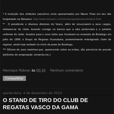
* A evolução dos símbolos vascaínos como apresentados por Mauro Prais em seu site
hospedado na Netvasco:
http://www.netvasco.com.br/mauroprais/vasco/histor1.html
** O presidente e diversos diretores do Vasco, além de renunciarem a seus cargos,
retiraram-se do clube, levando consigo os barcos que a eles pertenciam e o primeiro
uniforme do clube, levados para o novo clube que fundaram na enseada de Botafogo em
julho de 1899, o Grupo de Regatas Guanabara, posteriormente redesignado clube de
regatas, ainda hoje sediado no início da praia de Botafogo.
*** Gênero de aves marinhas que, aparecendo sobre as ondas, são prenúncio de procela
(sinônimo de tempestade, tormenta etc.)
Henrique Hübner
às
00:34
Nenhum comentário:
Compartilhar
quinta-feira, 4 de dezembro de 2014
O STAND DE TIRO DO CLUB DE
REGATAS VASCO DA GAMA