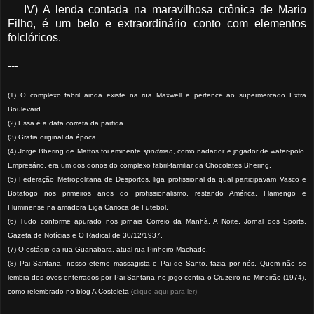
IV) A lenda contada na maravilhosa crônica de Mario
Filho, é um belo e extraordinário conto com elementos
folclóricos.
---
(1) O complexo fabril ainda existe na rua Maxwell e pertence ao supermercado Extra
Boulevard.
(2) Essa é a data correta da partida.
(3) Grafia original da época
(4) Jorge Bhering de Mattos foi eminente
sportman
, como nadador e jogador de water-polo.
Empresário, era um dos donos do complexo fabril-familiar da Chocolates Bhering.
(5) Federação Metropolitana de Desportos, liga profissional da qual participavam Vasco e
Botafogo nos primeiros anos do profissionalismo, restando América, Flamengo e
Fluminense na amadora Liga Carioca de Futebol.
(6) Tudo conforme apurado nos jornais Correio da Manhã, A Noite, Jornal dos Sports,
Gazeta de Notícias e O Radical de 30/12/1937.
(7) O estádio da rua Guanabara, atual rua Pinheiro Machado.
(8) Pai Santana, nosso eterno massagista e Pai de Santo, fazia por nós. Quem não se
lembra dos ovos enterrados por Pai Santana no jogo contra o Cruzeiro no Mineirão (1974),
como relembrado no blog A Costeleta (
clique aqui para ler)