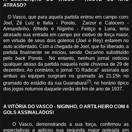
ATRASO?
O Vasco, que para aquela partida entrou em campo com:
Joel, Zé Luiz e Italia - Poroto, Zarzur e Calocero -
Armandinho, Alfredo e Niginho - Feitiço e Luna, teria
atrasado sua entrada em campo por motivo de força maior,
em virtude de seus dois goleiros (Joel e Rey) estarem no
auto acidentado. Com a chegada de Joel, que foi liberado, a
partida finalmente se iniciou, sendo Oscarino substituído
pelo
back
Poroto. No entanto, nenhum jornal noticiou
qualquer atraso da partida naquela noite chuvosa de 29 de
dezembro. Ao contrário, o jornal "O Radical" assinala que
ambas as equipes surgiram no gramado às 21:15h no
(7)
gramado do estádio da rua Guanabara
, no horário típico
dos jogos noturnos daquele verão do fim de ano de 1937.
A VITÓRIA DO VASCO - NIGINHO, O ARTILHEIRO COM 4
GOLS ASSINALADOS!
O Vasco, demonstrando a sua força, confirmou as
expectativas e aplicou sua segunda maior goleada em